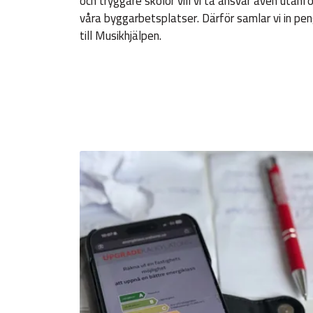
och tryggare skolor vill vi ta ansvar även utanfö
våra byggarbetsplatser. Därför samlar vi in pe
till Musikhjälpen.