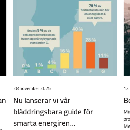
28 november 2025
12
lan
Nu lanserar vi vår
B
bläddringsbara guide för
Min
pro
smarta energiren…
Me