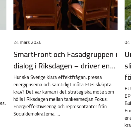
24 mars 2026
04
SmartFront och Fasadgruppen i
Um
dialog i Riksdagen – driver en…
s
f
Hur ska Sverige klara effektfrågan, pressa
energipriserna och samtidigt möta EU:s skärpta
EU
krav? Det var kärnan i det strategiska möte som
EP
hölls i Riksdagen mellan tankesmedjan Fokus:
ss,
Bui
Energieffektivisering och representanter från
Eur
Socialdemokraterna. …
ene
kra