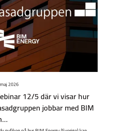
 maj 2026
ebinar 12/5 där vi visar hur
asadgruppen jobbar med BIM
n…
du nyfiken på hur BIM Energy (Sverige) kan