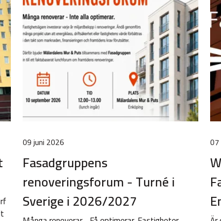
09 juni 2026
07
t
Fasadgruppens
W
renoveringsforum - Turné i
F
Sverige i 2026/2027
E
rf
lt
Många renoverar - Få optimerar. Fastigheter
Är 