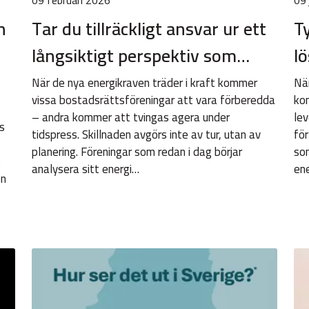
09 februari 2026
09 
n
Tar du tillräckligt ansvar ur ett
T
långsiktigt perspektiv som…
lö
När de nya energikraven träder i kraft kommer
När
vissa bostadsrättsföreningar att vara förberedda
ko
– andra kommer att tvingas agera under
lev
s
tidspress. Skillnaden avgörs inte av tur, utan av
för
planering. Föreningar som redan i dag börjar
som
t
analysera sitt energi…
en
en