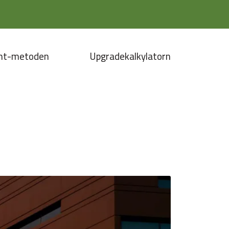
nt-metoden
Upgradekalkylatorn