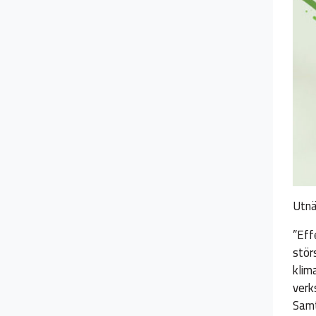
Utnä
”Eff
stör
klim
verk
Samt