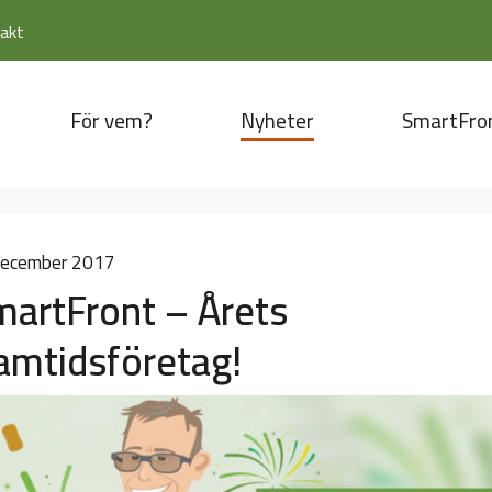
akt
För vem?
Nyheter
SmartFro
december 2017
artFront – Årets
amtidsföretag!