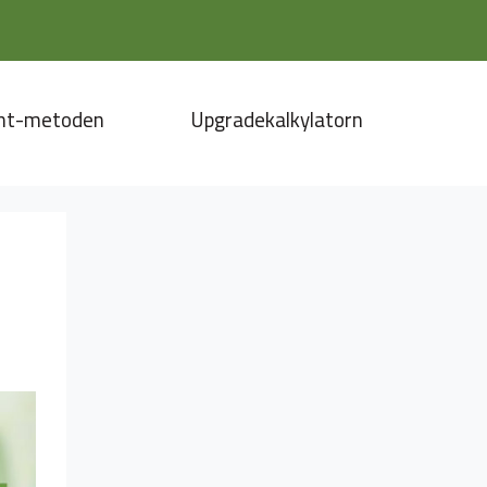
nt-metoden
Upgradekalkylatorn