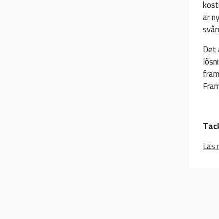
kost
är n
svår
Det 
lösn
fram
Fram
Tack
Läs 