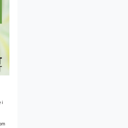
 i
 om