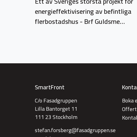
Ett av Sveriges största projekt för
energieffektivisering av befintliga
flerbostadshus - Brf Guldsme…
SmartFront
Konta
C/o Fasadgruppen
Boka 
Lilla Bantorget 11
Offer
111 23 Stockholm
Konta
stefan.forsberg@fasadgruppen.se