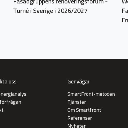
Fasadgruppens renoveringsforum -
We
Turné i Sverige i 2026/2027
Fa
En
kta oss
Genvägar
energianalys
SmartFront-metoden
tförfrågan
Tjänster
kt
Om Smartfront
Referenser
Nyheter