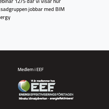
binar 12/5 där vi visar hur
sadgruppen jobbar med BIM
ergy
Medlem i EEF