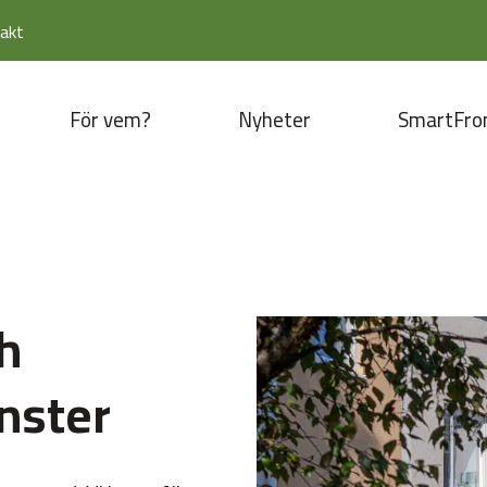
akt
För vem?
Nyheter
SmartFro
h
nster