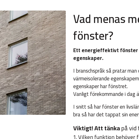
Vad menas me
fönster?
Ett energieffektivt fönste
egenskaper.
I branschspråk så pratar man 
värmeisolerande egenskaperna
egenskaper har fönstret.
Vanligt förekommande i dag ä
I snitt så har fönster en livs
bra så har det tappat sin ene
Viktigt!
Att tänka
på vid
Vilken funktion behöver fö