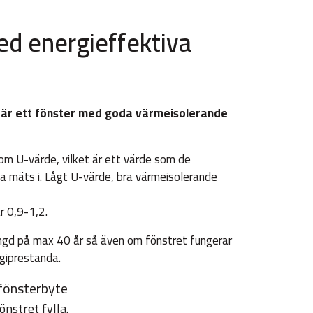
d energieffektiva
r är ett fönster med goda värmeisolerande
om U-värde, vilket är ett värde som de
 mäts i. Lågt U-värde, bra värmeisolerande
r 0,9-1,2.
längd på max 40 år så även om fönstret fungerar
rgiprestanda.
 fönsterbyte
nstret fylla.