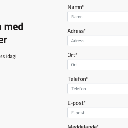
Namn*
em med
Adress*
er
Ort*
ss Idag!
Telefon*
E-post*
Meddelande*