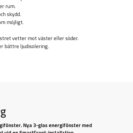
er rum.
ch skydd.
om möjligt.
stret vetter mot väster eller söder.
r bättre ljudisolering.
gg
gifönster. Nya 3-glas energifönster med
t vid en SmartFront-installation.