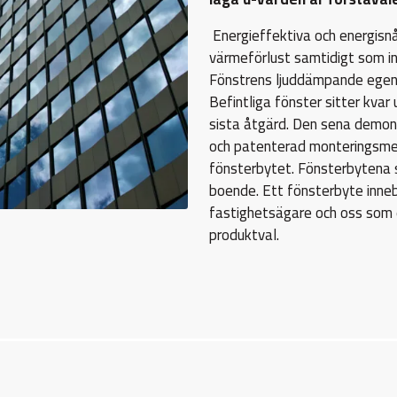
Energieffektiva och energisn
värmeförlust samtidigt som i
Fönstrens ljuddämpande egens
Befintliga fönster sitter kva
sista åtgärd. Den sena demont
och patenterad monteringsme
fönsterbytet. Fönsterbytena s
boende. Ett fönsterbyte inneb
fastighetsägare och oss som en
produktval.