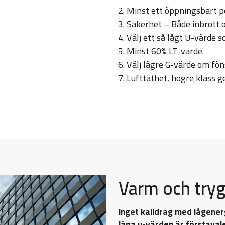
Minst ett öppningsbart p
Säkerhet – Både inbrott o
Välj ett så lågt U-värde s
Minst 60% LT-värde.
Välj lägre G-värde om fön
Lufttäthet, högre klass ge
Varm och try
Inget kalldrag med lågener
låga u-värden är förstavale