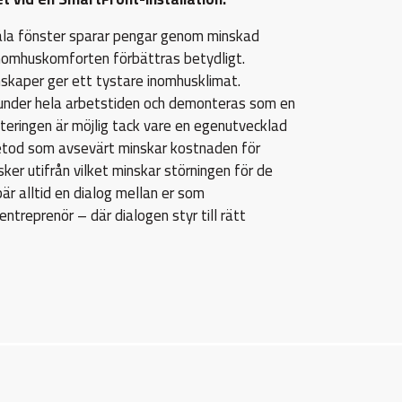
åla fönster sparar pengar genom minskad
nomhuskomforten förbättras betydligt.
kaper ger ett tystare inomhusklimat.
r under hela arbetstiden och demonteras som en
eringen är möjlig tack vare en egenutvecklad
tod som avsevärt minskar kostnaden för
ker utifrån vilket minskar störningen för de
är alltid en dialog mellan er som
treprenör – där dialogen styr till rätt