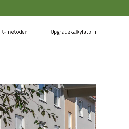
nt-metoden
Upgradekalkylatorn