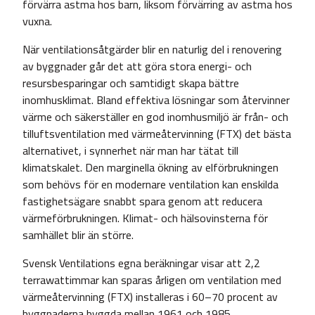
förvärra astma hos barn, liksom förvärring av astma hos
vuxna.
När ventilationsåtgärder blir en naturlig del i renovering
av byggnader går det att göra stora energi- och
resursbesparingar och samtidigt skapa bättre
inomhusklimat. Bland effektiva lösningar som återvinner
värme och säkerställer en god inomhusmiljö är från- och
tilluftsventilation med värmeåtervinning (FTX) det bästa
alternativet, i synnerhet när man har tätat till
klimatskalet. Den marginella ökning av elförbrukningen
som behövs för en modernare ventilation kan enskilda
fastighetsägare snabbt spara genom att reducera
värmeförbrukningen. Klimat- och hälsovinsterna för
samhället blir än större.
Svensk Ventilations egna beräkningar visar att 2,2
terrawattimmar kan sparas årligen om ventilation med
värmeåtervinning (FTX) installeras i 60–70 procent av
byggnaderna byggda mellan 1961 och 1985.