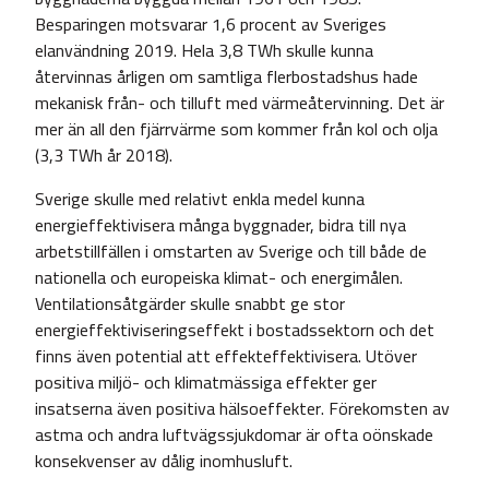
Besparingen motsvarar 1,6 procent av Sveriges
elanvändning 2019. Hela 3,8 TWh skulle kunna
återvinnas årligen om samtliga flerbostadshus hade
mekanisk från- och tilluft med värmeåtervinning. Det är
mer än all den fjärrvärme som kommer från kol och olja
(3,3 TWh år 2018).
Sverige skulle med relativt enkla medel kunna
energieffektivisera många byggnader, bidra till nya
arbetstillfällen i omstarten av Sverige och till både de
nationella och europeiska klimat- och energimålen.
Ventilationsåtgärder skulle snabbt ge stor
energieffektiviseringseffekt i bostadssektorn och det
finns även potential att effekteffektivisera. Utöver
positiva miljö- och klimatmässiga effekter ger
insatserna även positiva hälsoeffekter. Förekomsten av
astma och andra luftvägssjukdomar är ofta oönskade
konsekvenser av dålig inomhusluft.