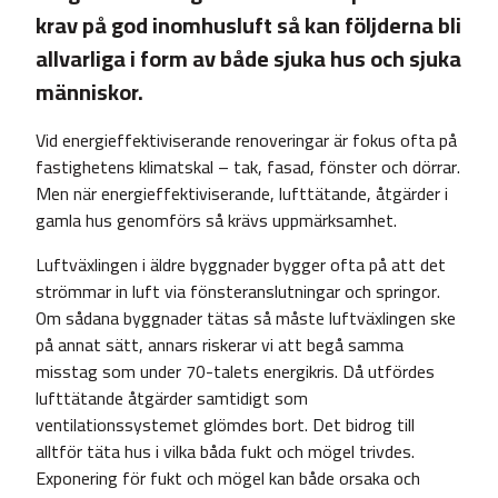
krav på god inomhusluft så kan följderna bli
allvarliga i form av både sjuka hus och sjuka
människor.
Vid energieffektiviserande renoveringar är fokus ofta på
fastighetens klimatskal – tak, fasad, fönster och dörrar.
Men när energieffektiviserande, lufttätande, åtgärder i
gamla hus genomförs så krävs uppmärksamhet.
Luftväxlingen i äldre byggnader bygger ofta på att det
strömmar in luft via fönsteranslutningar och springor.
Om sådana byggnader tätas så måste luftväxlingen ske
på annat sätt, annars riskerar vi att begå samma
misstag som under 70-talets energikris. Då utfördes
lufttätande åtgärder samtidigt som
ventilationssystemet glömdes bort. Det bidrog till
alltför täta hus i vilka båda fukt och mögel trivdes.
Exponering för fukt och mögel kan både orsaka och