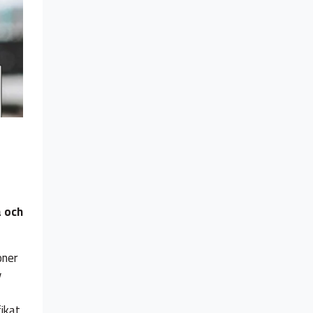
a och
oner
v
ikat