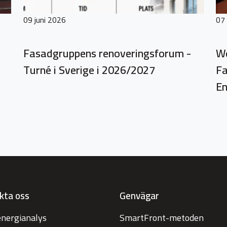
09 juni 2026
07
Fasadgruppens renoveringsforum -
We
Turné i Sverige i 2026/2027
Fa
En
kta oss
Genvägar
energianalys
SmartFront-metoden