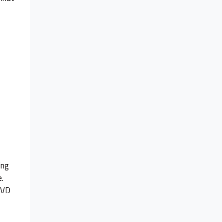
ing
e.
, VD