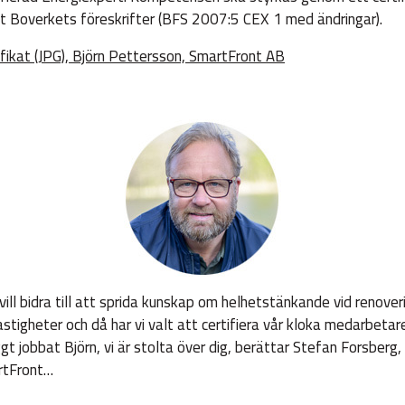
gt Boverkets föreskrifter (BFS 2007:5 CEX 1 med ändringar).
ifikat (JPG), Björn Pettersson, SmartFront AB
 vill bidra till att sprida kunskap om helhetstänkande vid renover
astigheter och då har vi valt att certifiera vår kloka medarbetar
gt jobbat Björn, vi är stolta över dig, berättar Stefan Forsberg
rtFront…