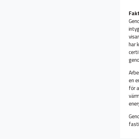
Fakt
Geno
inty
visa
har 
cert
geno
Arbe
en e
för 
värm
ener
Geno
fast