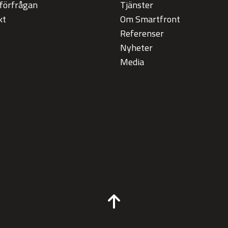
tförfrågan
Tjänster
kt
Om Smartfront
Referenser
Nyheter
Media