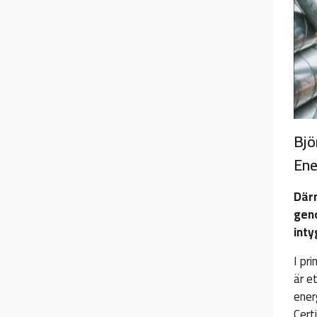
Bjö
Ene
Där
geno
inty
I pr
är e
ener
Cert