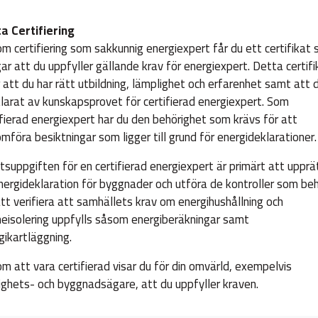
a Certifiering
m certifiering som sakkunnig energiexpert får du ett certifikat
gar att du uppfyller gällande krav för energiexpert. Detta certifi
r att du har rätt utbildning, lämplighet och erfarenhet samt att 
klarat av kunskapsprovet för certifierad energiexpert. Som
ifierad energiexpert har du den behörighet som krävs för att
mföra besiktningar som ligger till grund för energideklarationer.
tsuppgiften för en certifierad energiexpert är primärt att upprä
nergideklaration för byggnader och utföra de kontroller som be
att verifiera att samhällets krav om energihushållning och
eisolering uppfylls såsom energiberäkningar samt
gikartläggning.
m att vara certifierad visar du för din omvärld, exempelvis
ighets- och byggnadsägare
,
att du uppfyller kraven.