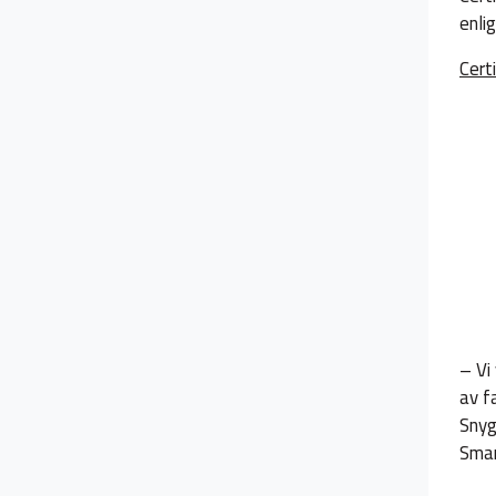
enli
Cert
– Vi
av f
Snyg
Sma