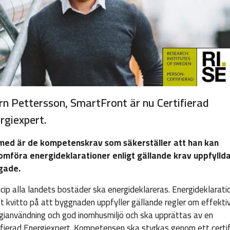
rn Pettersson, SmartFront är nu Certifierad
rgiexpert.
med är de kompetenskrav som säkerställer att han kan
mföra energideklarationer enligt gällande krav uppfylld
gade.
incip alla landets bostäder ska energideklareras. Energideklarati
tt kvitto på att byggnaden uppfyller gällande regler om effekti
gianvändning och god inomhusmiljö och ska upprättas av en
ifierad Energiexpert. Kompetensen ska styrkas genom ett certif