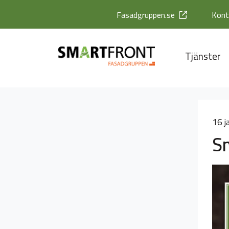
Fasadgruppen.se
Kont
Tjänster
16 j
Sm