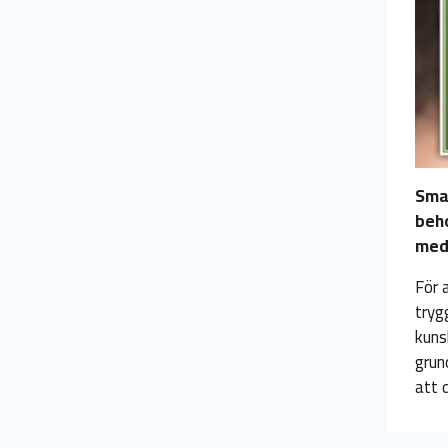
Smar
beho
med
För 
tryg
kuns
grun
att 