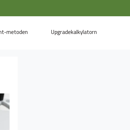
nt-metoden
Upgradekalkylatorn