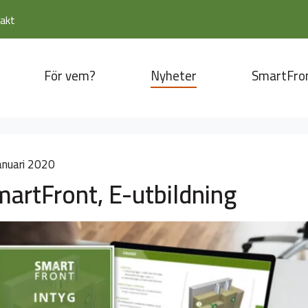
akt
För vem?
Nyheter
SmartFro
anuari 2020
artFront, E-utbildning