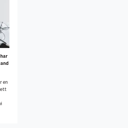
 har
band
r en
 ett
vi