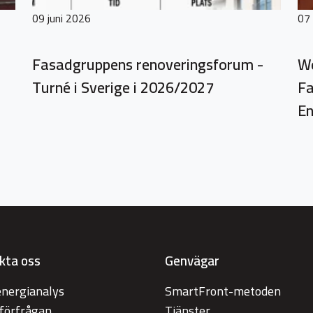
09 juni 2026
07
Fasadgruppens renoveringsforum -
We
Turné i Sverige i 2026/2027
Fa
En
kta oss
Genvägar
energianalys
SmartFront-metoden
tförfrågan
Tjänster