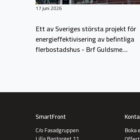
17 juni 2026
Ett av Sveriges största projekt för
energieffektivisering av befintliga
flerbostadshus - Brf Guldsme…
SmartFront
Konta
C/o Fasadgruppen
Boka 
Lilla Bantorget 11
Offer