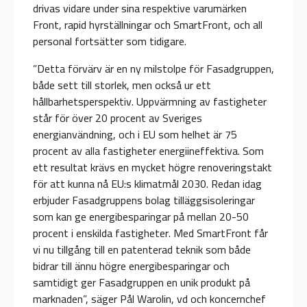
drivas vidare under sina respektive varumärken
Front, rapid hyrställningar och SmartFront, och all
personal fortsätter som tidigare.
”Detta förvärv är en ny milstolpe för Fasadgruppen,
både sett till storlek, men också ur ett
hållbarhetsperspektiv. Uppvärmning av fastigheter
står för över 20 procent av Sveriges
energianvändning, och i EU som helhet är 75
procent av alla fastigheter energiineffektiva. Som
ett resultat krävs en mycket högre renoveringstakt
för att kunna nå EU:s klimatmål 2030. Redan idag
erbjuder Fasadgruppens bolag tilläggsisoleringar
som kan ge energibesparingar på mellan 20-50
procent i enskilda fastigheter. Med SmartFront får
vi nu tillgång till en patenterad teknik som både
bidrar till ännu högre energibesparingar och
samtidigt ger Fasadgruppen en unik produkt på
marknaden”, säger Pål Warolin, vd och koncernchef