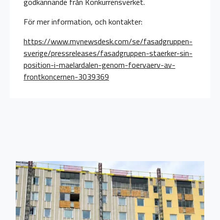
godkännande från Konkurrensverket.
För mer information, och kontakter:
https://www.mynewsdesk.com/se/fasadgruppen-
sverige/pressreleases/fasadgruppen-staerker-sin-
position-i-maelardalen-genom-foervaerv-av-
frontkoncernen-3039369