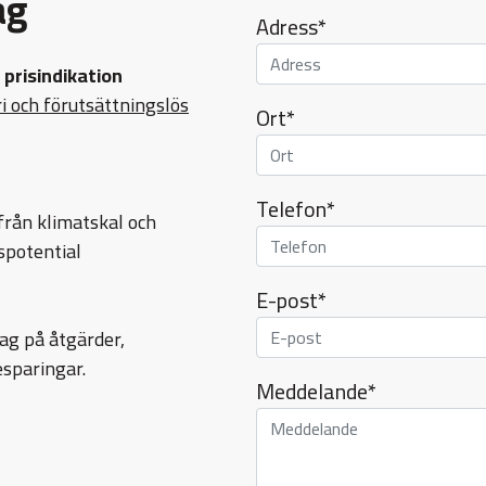
ag
Adress*
prisindikation
i och förutsättningslös
Ort*
Telefon*
från klimatskal och
spotential
E-post*
lag på åtgärder,
sparingar.
Meddelande*