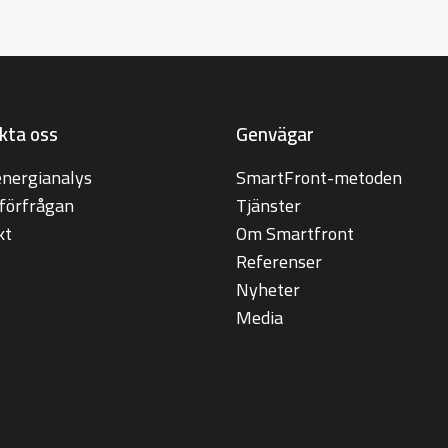
kta oss
Genvägar
energianalys
SmartFront-metoden
tförfrågan
Tjänster
kt
Om Smartfront
Referenser
Nyheter
Media