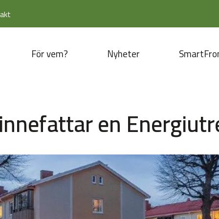
akt
För vem?
Nyheter
SmartFro
innefattar en Energiut