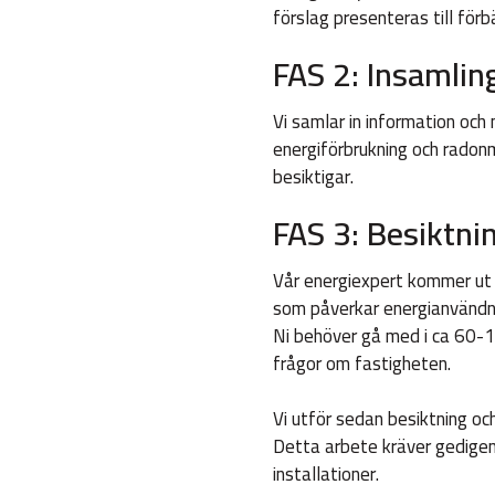
förslag presenteras till förb
FAS 2: Insamlin
Vi samlar in information och 
energiförbrukning och radonm
besiktigar.
FAS 3: Besiktni
Vår energiexpert kommer ut 
som påverkar energianvänd
Ni behöver gå med i ca 60-18
frågor om fastigheten.
Vi utför sedan besiktning oc
Detta arbete kräver gedigen
installationer.