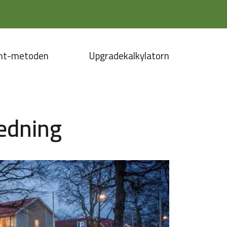
nt-metoden
Upgradekalkylatorn
redning