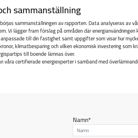
 och sammanställning
åbörjas sammanställningen av rapporten. Data analyseras av vår
em. Vi lägger fram förslag på områden där energianvändningen k
npassade till din fastighet samt uppgifter som visar hur mycket 
 kronor, klimatbesparing och vilken ekonomisk investering som kr
gispartips till boende lämnas över.
rån våra certifierade energiexperter i samband med överlämnand
Namn*